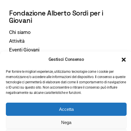
Fondazione Alberto Sordi per i
Giovani
Chi siamo
Attività
Eventi Giovani
Bandi
Gestisci Consenso
Per fornire le migliori esperienze, utilizziamo tecnologie come i cookie per
Contatti
memorizzare e/o accedere alle informazioni del dispositivo. Il consenso a queste
tecnologie ci permetterà di elaborare dati come il comportamento di navigazione
o ID unici su questo sito. Non acconsentire o ritirare il consenso può influire
Via Druso, 45 - 00184 Roma
negativamente su alcune caratteristiche e funzioni.
+39 06 7000884
segreteria@fondazionemuseoalbertosordi.org
Accetta
Nega