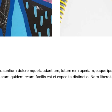
 accusantium doloremque laudantium, totam rem aperiam, eaque ip
Et harum quidem rerum facilis est et expedita distinctio. Nam libero