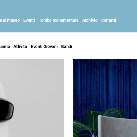
te al museo
Eventi
Tomba monumentale
Archivio
Contatti
siamo
Attività
Eventi Giovani
Bandi