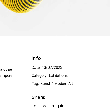
Info
Date:
13/07/2023
sa quae
 tempore,
Category:
Exhibitions
Tag:
Kunst
Modern Art
Share:
fb
tw
ln
pin