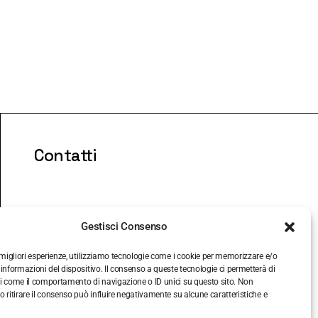
Contatti
Gestisci Consenso
e migliori esperienze, utilizziamo tecnologie come i cookie per memorizzare e/o
Via Druso, 45 - 00184 Roma
 informazioni del dispositivo. Il consenso a queste tecnologie ci permetterà di
i come il comportamento di navigazione o ID unici su questo sito. Non
+39 06 7000884
o ritirare il consenso può influire negativamente su alcune caratteristiche e
segreteria@fondazionemuseoalbertosordi.org