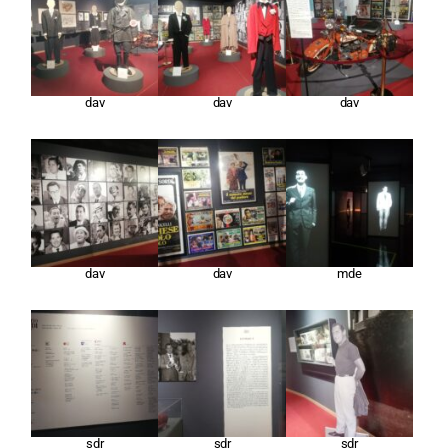
dav
dav
dav
dav
dav
mde
sdr
sdr
sdr