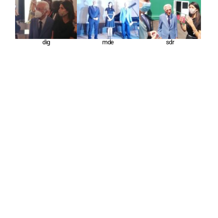
dig
mde
sdr