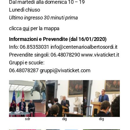
Dal martedì alla domenica 10 – 19
Lunedì chiuso
Ultimo ingresso 30 minuti prima
clicca
qui
per la mappa
Informazioni e Prevendite (dal 16/01/2020)
Info: 06.85353031
info@centenarioalbertosordi.it
Prevendite singoli: 06.48078290
www.vivaticket.it
Gruppi e scuole:
06.48078287
gruppi@vivaticket.com
sdr
dig
dig