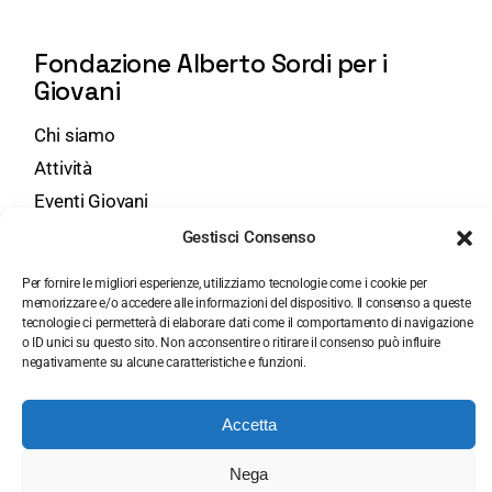
Fondazione Alberto Sordi per i
Giovani
Chi siamo
Attività
Eventi Giovani
Bandi
Gestisci Consenso
Per fornire le migliori esperienze, utilizziamo tecnologie come i cookie per
Contatti
memorizzare e/o accedere alle informazioni del dispositivo. Il consenso a queste
tecnologie ci permetterà di elaborare dati come il comportamento di navigazione
Via Druso, 45 - 00184 Roma
o ID unici su questo sito. Non acconsentire o ritirare il consenso può influire
negativamente su alcune caratteristiche e funzioni.
+39 06 7000884
segreteria@fondazionemuseoalbertosordi.org
Accetta
Nega