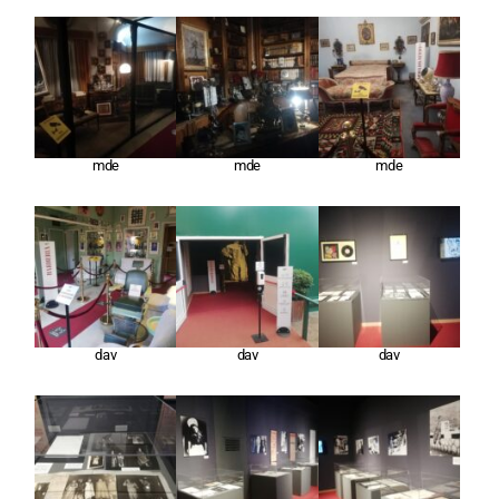
mde
mde
mde
dav
dav
dav