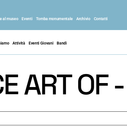
te al museo
Eventi
Tomba monumentale
Archivio
Contatti
siamo
Attività
Eventi Giovani
Bandi
ART OF - 